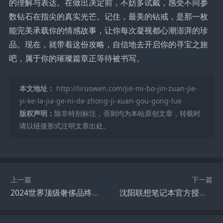
的理解与表达。在做出决定前，不妨多试戴，感受不同参
数钻石在指尖的真实光芒。记住，最美的钻戒，是那一枚
能完美承载你的情感故事，让你每次凝视都心潮澎湃的珍
品。现在，就带着这份攻略，自信地去开启你的寻宝之旅
吧，属于你的璀璨篇章正等待被书写。
本文地址：
http://liruowen.com/jie-mi-bo-jin-zuan-jie-
yi-ke-la-jia-ge-ni-de-zhong-ji-xuan-gou-gong-lue
版权声明：
除非特别标注，否则均为本站原创文章，转载时
请以链接形式注明文章出处。
上一篇
下一篇
2024世界顶级奢侈品终极指南 揭秘财富圈层身份密码
沈阳联想笔记本官方授权售后中心一站式解决您所有电脑烦恼