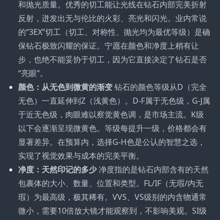
和抛光质量。优秀的切工能让光线在钻石内部完美折射
反射，迸发出无与伦比的火彩、亮光和闪光。业内常说
的“3EX”切工（切工、对称性、抛光均为最优等级）是确
保钻石极致闪耀的保证。宁愿在颜色和净度上稍有让
步，也绝不能妥协于切工，因为它直接决定了钻石是否
“亮眼”。
颜色：从无色到微黄的渐变
钻石的颜色等级从D（完全
无色）一直延伸到Z（浅黄色）。D-F属于无色级，G-J属
于近无色级，肉眼难以察觉黄色调，是市场主流。K级
以下会逐渐呈现微黄色。等级每提升一级，价格都会有
显著差异。在预算内，选择G-H色是公认的智慧之选，
实现了视觉效果与成本的完美平衡。
净度：天然印记的多少
净度指的是钻石内部含有的天然
包裹体的大小、数量、位置和类型。FL/IF（无瑕/内无
瑕）为最高级，极其稀有。VVS、VS级别的内含物通常
微小，需要10倍放大镜才能观察到，不影响美观。SI级