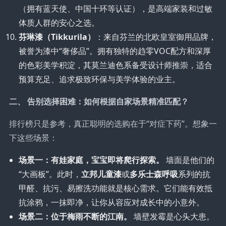
（拥有蓝天使、中国十环等认证），是高端家装和过敏
体质人群的安心之选。
芬琳漆（Tikkurila）
：来自芬兰的北欧皇室御用品牌，
被誉为漆中“奢侈品”。拥有独特的趋零VOC配方和深厚
的色彩美学积淀，其莫兰迪色系备受设计师推崇，适合
预算充足、追求极致环保与美学体验的业主。
二、 告别选择困难：如何根据自家场景精准匹配？
排行榜只是参考，真正聪明的选购在于“对症下药”。想象一
下这些场景：
场景一：有娃家庭，宝宝即将爬行探索。
墙面是他们的
“大画板”。此时，
立邦儿童漆
或
多乐士森呼吸
系列的抗
甲醛、抗污、易擦洗功能就是核心需求。它们能有效抵
抗涂鸦，一抹即净，让你从容应对成长中的小意外。
场景二：位于梅雨不断的江南。
墙壁发霉是心头大患。