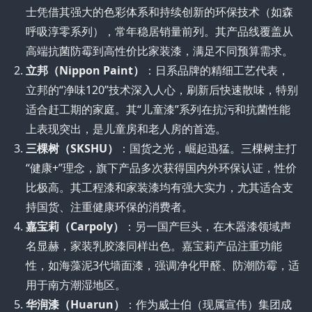
士凭借其强大的色彩体系和持续创新的环保技术（如森
呼吸淳零系列），常年稳居销量前列。其产品线覆盖从
高端抗菌防霉到高性价比家装漆，满足不同预算需求。
立邦（Nippon Paint）
：日系品牌的精细工艺代表，
立邦的“净味120”技术深入人心，刷新后快速散味，特别
适合赶工期的家庭。其“儿童漆”系列在抗污和抗菌性能
上表现突出，是儿童房和老人房的首选。
三棵树（SKSHU）
：国货之光，崛起迅猛。三棵树主打
“健康+”理念，旗下产品多次获得国内外环保认证，性价
比极高。其工程漆和家装漆均有强大实力，尤其适合支
持国货、注重健康环保的消费者。
嘉宝莉（Carpoly）
：另一国产巨头，在木器漆领域声
名显赫，家装乳胶漆同样出色。嘉宝莉产品注重功能
性，如海藻泥3代墙面漆，强调净化甲醛、防潮防霉，适
用于南方潮湿地区。
华润漆（Huarun）
：作为威士伯（现属宣伟）集团成