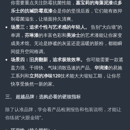
你需要重点关注防霉抗菌性能，
嘉宝莉的海藻泥漆
或
多
乐士的抗碱防霉底漆
会是你的坚强后盾，它们能有效抑
制霉菌滋生，让墙面持久清爽。
场景三：追求个性与艺术感的年轻人。
告别“大白墙”的
单调，
芬琳漆
的丰富色彩和
美涂士
的艺术漆能让你家变
成美术馆。无论是静谧的灰蓝还是温暖的脏粉，都能瞬
间提升空间格调。
场景四：旧房翻新，追求极致效率。
你可能需要一款遮
盖力强、干得快、气味消散迅速的产品。
华润漆
的易施
工系列和
立邦的净味120
技术能大大缩短工期，让你尽
快享受焕然一新的家。
三、 超越品牌：选购必看的硬核指标
除了认准品牌，学会看产品检测报告和包装说明，才能让
你练就“火眼金睛”。