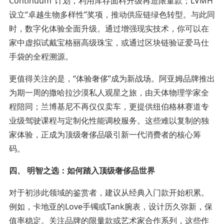
Continuum”计划，利用库存面料升级再造限量款；LVMH
设立“卓越生物多样性”奖项，推动供应链绿色转型。与此同
时，数字化体验全面升级。通过增强现实技术，你可以在
家中虚拟试戴宝格丽高级珠宝，或通过区块链验证爱马仕
手袋的全程溯源。
更值得关注的是，“体验奢侈”成为新战场。阿亚姆品牌推出
为期一周的撒哈拉沙漠私人观星之旅，由天体物理学家全
程陪同；兰博基尼不再仅仅卖车，更提供纽伯格林赛道专
业级驾驶课程与定制化性能调校服务。这些难以复制的独
家体验，正成为顶级奢侈品吸引新一代消费者的核心筹
码。
四、 明智之选：如何踏入顶级奢侈品世界
对于初涉此领域的鉴赏者，建议从经典入门款开始积累。
例如，卡地亚的Love手镯或Tank腕表，设计历久弥新，保
值率稳定。关注品牌的限量款或艺术家合作系列，这些作