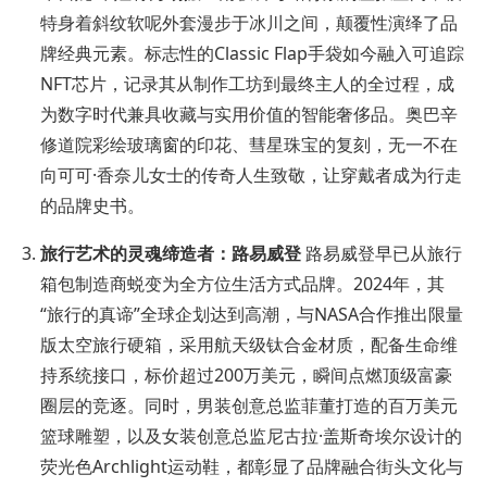
特身着斜纹软呢外套漫步于冰川之间，颠覆性演绎了品
牌经典元素。标志性的Classic Flap手袋如今融入可追踪
NFT芯片，记录其从制作工坊到最终主人的全过程，成
为数字时代兼具收藏与实用价值的智能奢侈品。奥巴辛
修道院彩绘玻璃窗的印花、彗星珠宝的复刻，无一不在
向可可·香奈儿女士的传奇人生致敬，让穿戴者成为行走
的品牌史书。
旅行艺术的灵魂缔造者：路易威登
路易威登早已从旅行
箱包制造商蜕变为全方位生活方式品牌。2024年，其
“旅行的真谛”全球企划达到高潮，与NASA合作推出限量
版太空旅行硬箱，采用航天级钛合金材质，配备生命维
持系统接口，标价超过200万美元，瞬间点燃顶级富豪
圈层的竞逐。同时，男装创意总监菲董打造的百万美元
篮球雕塑，以及女装创意总监尼古拉·盖斯奇埃尔设计的
荧光色Archlight运动鞋，都彰显了品牌融合街头文化与