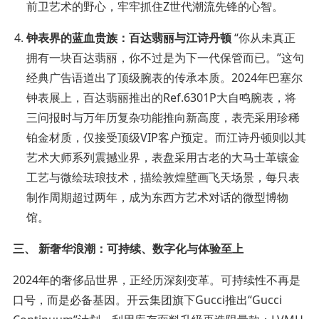
前卫艺术的野心，牢牢抓住Z世代潮流先锋的心智。
钟表界的蓝血贵族：百达翡丽与江诗丹顿
“你从未真正
拥有一块百达翡丽，你不过是为下一代保管而已。”这句
经典广告语道出了顶级腕表的传承本质。2024年巴塞尔
钟表展上，百达翡丽推出的Ref.6301P大自鸣腕表，将
三问报时与万年历复杂功能推向新高度，表壳采用珍稀
铂金材质，仅接受顶级VIP客户预定。而江诗丹顿则以其
艺术大师系列震撼业界，表盘采用古老的大马士革镶金
工艺与微绘珐琅技术，描绘敦煌壁画飞天场景，每只表
制作周期超过两年，成为东西方艺术对话的微型博物
馆。
三、 新奢华浪潮：可持续、数字化与体验至上
2024年的奢侈品世界，正经历深刻变革。可持续性不再是
口号，而是必备基因。开云集团旗下Gucci推出“Gucci