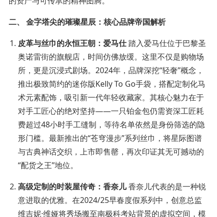
的资产与可传承的精神图腾。
二、 金字塔尖的璀璨星辰：核心品牌帝国解析
皮革与丝巾的永恒王朝：爱马仕
踏入爱马仕位于巴黎圣
奥诺雷街的旗舰店，时间仿佛放缓。这里不仅是购物场
所，更是沉浸式剧场。2024年，品牌深挖“轻奢”概念，
推出极致简约的迷你版Kelly To Go手袋，搭配定制化马
术元素配饰，吸引新一代年轻收藏家。其核心魅力在于
对手工匠心的绝对坚持——一只铂金包仍需资深工匠耗
费超过48小时手工缝制，等待名单依然是身份筛选的隐
形门槛。最新推出的“苍穹漫步”系列丝巾，将星际图谱
与古典神话交织，上市即售罄，再次印证其无可撼动的
“配货之王”地位。
高级定制的时装屋传奇：香奈儿
香奈儿代表的是一种锐
意进取的优雅。在2024/25早春度假系列中，创意总监
维吉妮·维娅将秀场搬至南极科考站背景的虚拟空间，模