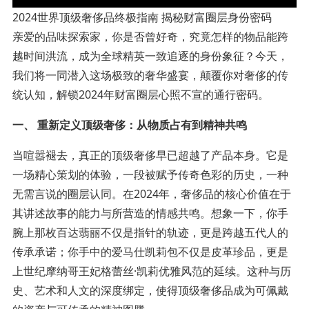
2024世界顶级奢侈品终极指南 揭秘财富圈层身份密码
亲爱的品味探索家，你是否曾好奇，究竟怎样的物品能跨
越时间洪流，成为全球精英一致追逐的身份象征？今天，
我们将一同潜入这场极致的奢华盛宴，颠覆你对奢侈的传
统认知，解锁2024年财富圈层心照不宣的通行密码。
一、 重新定义顶级奢侈：从物质占有到精神共鸣
当喧嚣褪去，真正的顶级奢侈早已超越了产品本身。它是
一场精心策划的体验，一段被赋予传奇色彩的历史，一种
无需言说的圈层认同。在2024年，奢侈品的核心价值在于
其讲述故事的能力与所营造的情感共鸣。想象一下，你手
腕上那枚百达翡丽不仅是指针的轨迹，更是跨越五代人的
传承承诺；你手中的爱马仕凯莉包不仅是皮革珍品，更是
上世纪摩纳哥王妃格蕾丝·凯莉优雅风范的延续。这种与历
史、艺术和人文的深度绑定，使得顶级奢侈品成为可佩戴