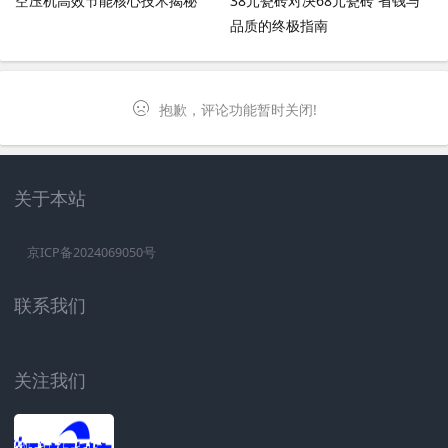
空压机高效节能核心技术揭秘
38元瓷砖对决68元瓷砖 省钱与
品质的终极指南
抱歉，评论功能暂时关闭!
关于本站
京ICP备2024069050号
联系我们
关注我们