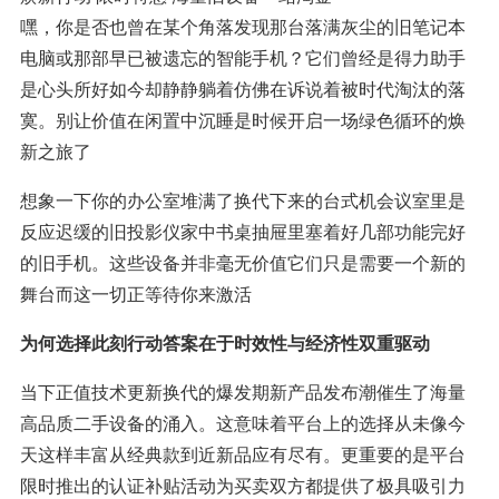
嘿，你是否也曾在某个角落发现那台落满灰尘的旧笔记本
电脑或那部早已被遗忘的智能手机？它们曾经是得力助手
是心头所好如今却静静躺着仿佛在诉说着被时代淘汰的落
寞。别让价值在闲置中沉睡是时候开启一场绿色循环的焕
新之旅了
想象一下你的办公室堆满了换代下来的台式机会议室里是
反应迟缓的旧投影仪家中书桌抽屉里塞着好几部功能完好
的旧手机。这些设备并非毫无价值它们只是需要一个新的
舞台而这一切正等待你来激活
为何选择此刻行动答案在于时效性与经济性双重驱动
当下正值技术更新换代的爆发期新产品发布潮催生了海量
高品质二手设备的涌入。这意味着平台上的选择从未像今
天这样丰富从经典款到近新品应有尽有。更重要的是平台
限时推出的认证补贴活动为买卖双方都提供了极具吸引力